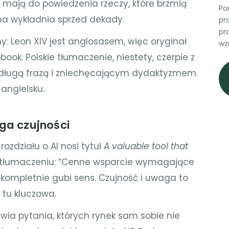
 i mają do powiedzenia rzeczy, które brzmią
Po
lna wykładnia sprzed dekady.
pr
pr
: Leon XIV jest anglosasem, więc oryginał
wz
ok. Polskie tłumaczenie, niestety, czerpie z
 długą frazą i zniechęcającym dydaktyzmem.
 angielsku.
ga czujności
ozdziału o AI nosi tytuł
A valuable tool that
m tłumaczeniu: “Cenne wsparcie wymagające
kompletnie gubi sens. Czujność i uwaga to
t tu kluczowa.
tawia pytania, których rynek sam sobie nie