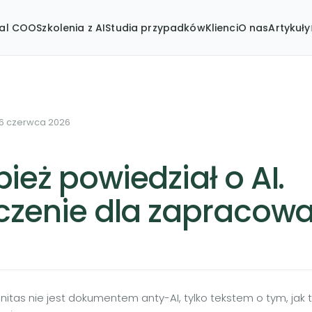
nal COO
Szkolenia z AI
Studia przypadków
Klienci
O nas
Artykuły
6 czerwca 2026
ież powiedział o AI.
zczenie dla zapracow
itas nie jest dokumentem anty-AI, tylko tekstem o tym, jak