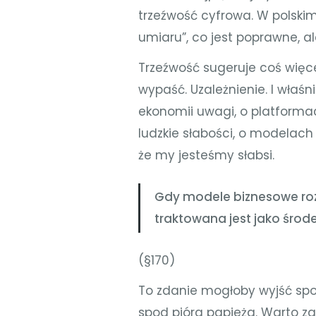
trzeźwość cyfrowa. W polski
umiaru”, co jest poprawne, 
Trzeźwość sugeruje coś więce
wypaść. Uzależnienie. I właśn
ekonomii uwagi, o platforma
ludzkie słabości, o modelach 
że my jesteśmy słabsi.
Gdy modele biznesowe rozwi
traktowana jest jako środek
(§170)
To zdanie mogłoby wyjść spo
spod pióra papieża. Warto z