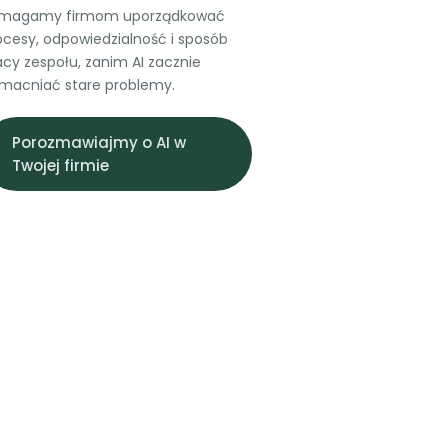
magamy firmom uporządkować
ocesy, odpowiedzialność i sposób
acy zespołu, zanim AI zacznie
macniać stare problemy.
Porozmawiajmy o AI w
Twojej firmie