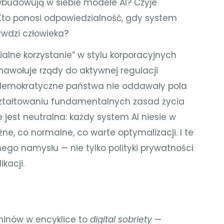
 wbudowują w siebie modele AI? Czyje
Kto ponosi odpowiedzialność, gdy system
ywdzi człowieka?
ialne korzystanie” w stylu korporacyjnych
nawołuje rządy do aktywnej regulacji
y demokratyczne państwa nie oddawały pola
tałtowaniu fundamentalnych zasad życia
 jest neutralna: każdy system AI niesie w
ne, co normalne, co warte optymalizacji. I te
ego namysłu — nie tylko polityki prywatności
ikacji.
minów w encyklice to
digital sobriety
—