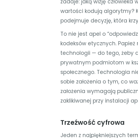
zadaje: jaką wizję człowieka
wartości kodują algorytmy? 
podejmuje decyzję, która krz
To nie jest apel o “odpowiedz
kodeksów etycznych. Papież 
technologii — do tego, żeb
prywatnym podmiotom w ksz
społecznego. Technologia nie
sobie założenia o tym, co waż
założenia wymagają publiczn
zaklikiwanej przy instalacji apl
Trzeźwość cyfrowa
Jeden z najpiękniejszych ter