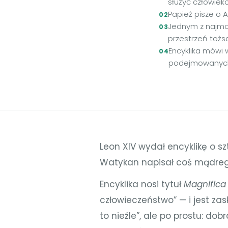
służyć człowieko
Papież pisze o A
Jednym z najmoc
przestrzeń tożsa
Encyklika mówi 
podejmowanych
Leon XIV wydał encyklikę o szt
Watykan napisał coś mądrego 
Encyklika nosi tytuł
Magnifica
człowieczeństwo” — i jest zas
to nieźle”, ale po prostu: dob