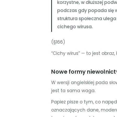
korzystne, w dłuższej po
podczas gdy popada się 
struktura społeczna ulega 
cichego wirusa.
(§166)
“Cichy wirus” — to jest obraz, 
Nowe formy niewolnic
W wersji angielskiej pada sł
jest ta sama waga.
Papież pisze o tym, co napęd
oznaczających dane, moderuj