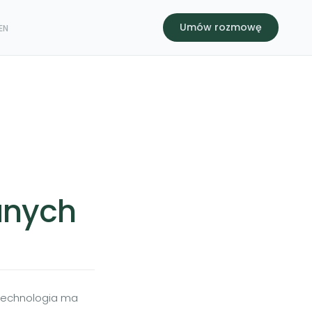
Umów rozmowę
EN
anych
 technologia ma