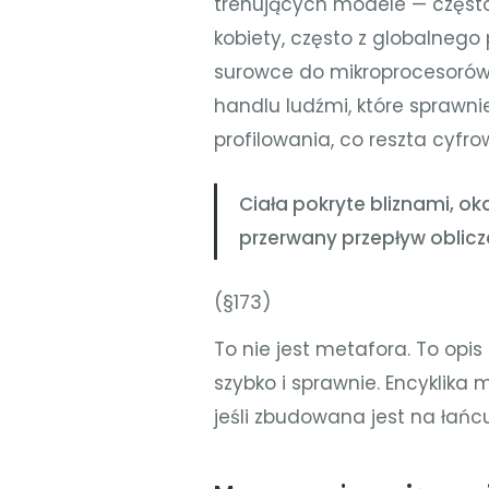
trenujących modele — częst
kobiety, często z globalneg
surowce do mikroprocesorów
handlu ludźmi, które sprawni
profilowania, co reszta cyfro
Ciała pokryte bliznami, ok
przerwany przepływ oblicz
(§173)
To nie jest metafora. To opis 
szybko i sprawnie. Encyklika 
jeśli zbudowana jest na łańc