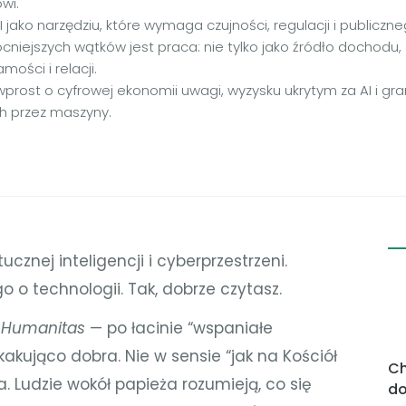
wi.
I jako narzędziu, które wymaga czujności, regulacji i publicz
niejszych wątków jest praca: nie tylko jako źródło dochodu, 
mości i relacji.
wprost o cyfrowej ekonomii uwagi, wyzysku ukrytym za AI i gra
 przez maszyny.
ucznej inteligencji i cyberprzestrzeni.
o technologii. Tak, dobrze czytasz.
 Humanitas
— po łacinie “wspaniałe
kakująco dobra. Nie w sensie “jak na Kościół
Ch
ra. Ludzie wokół papieża rozumieją, co się
do