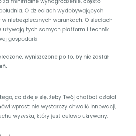
o za minimalne wynagrodzenie, często
o południa. O dzieciach wydobywających
 w niebezpiecznych warunkach. O sieciach
e używają tych samych platform i technik
wej gospodarki.
aleczone, wyniszczone po to, by nie został
eń.
tego, co dzieje się, żeby Twój chatbot działał
mówi wprost: nie wystarczy chwalić innowacji,
uchu wyzysku, który jest celowo ukrywany.