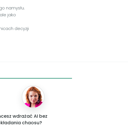
nego namysłu.
ale jako
nicach decyzji
cesz wdrażać AI bez
kładania chaosu?