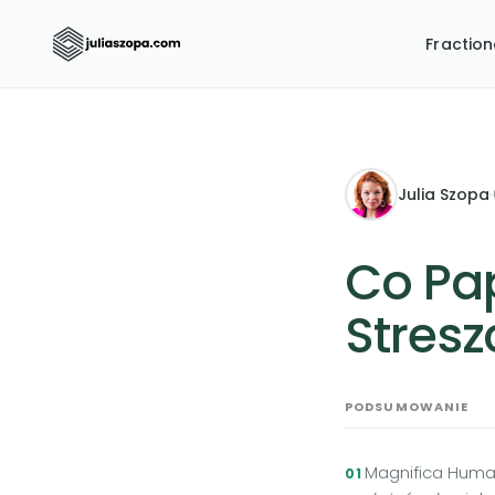
Fractio
Julia Szopa
·
Co Pap
Stres
PODSUMOWANIE
Magnifica Human